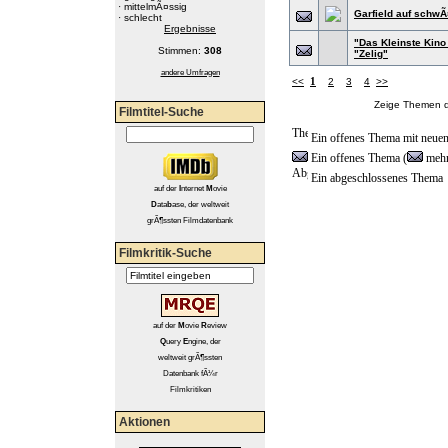
·
mittelmÃ¤ssig
Garfield auf schw
·
schlecht
Ergebnisse
"Das Kleinste Kino
Stimmen:
308
"Zelig"
andere Umfragen
1
<<
2
3
4
>>
Zeige Themen d
Filmtitel-Suche
Ein offenes Thema mit neuen
Ein offenes Thema (
mehr
Ein abgeschlossenes Thema
auf
der
I
nternet
M
ovie
D
ata
b
ase, der weltweit
grÃ¶ssten Filmdatenbank
Filmkritik-Suche
auf der
M
ovie
R
eview
Q
uery
E
ngine, der
weltweit grÃ¶ssten
Datenbank fÃ¼r
Filmkritiken
Aktionen