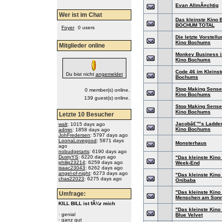
Evan AllmÃ¤chtig
Wer ist im Chat
Das kleinste Kino
BOCHUM TOTAL
Foyer
0 users
Die letzte Vorstell
Kino Bochums
Mitglieder online
Monkey Business i
Kino Bochums
Code 46 im Kleinst
Du bist nicht
angemeldet
Bochums
Stop Making Sense
0 member(s) online.
Kino Bochums
139 guest(s) online.
Stop Making Sense
Kino Bochums
Letzte 10 Besucher
Jacobâ€™s Ladder 
walt
: 1015 days ago
Kino Bochums
admin
: 1858 days ago
JohFredersen
: 5797 days ago
LoonaLovegood
: 5871 days
Monsterhaus
ago
nobudgetarts
: 6190 days ago
DustyYS
: 6220 days ago
"Das kleinste Kino
philip23214
: 6259 days ago
Week-End
isaac23043
: 6262 days ago
angel-of-night
: 6273 days ago
"Das kleinste Kino
chas22023
: 6275 days ago
Onibaba
"Das kleinste Kino
Umfrage:
Menschen am Sonn
KILL BILL ist fÃ¼r mich
"Das kleinste Kino
·
genial
Blue Velvet
·
ganz gut