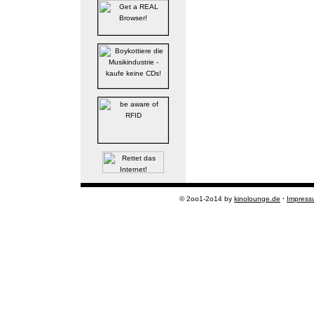
© 2oo1-2o14 by
kinolounge.de
·
Impress