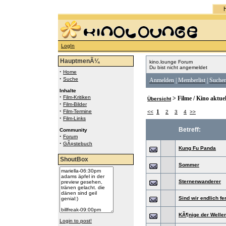
LogIn
HauptmenÃ¼
kino.lounge Forum
Du bist nicht angemeldet
·
Home
·
Suche
Anmelden
|
Memberlist
|
Suche
Inhalte
·
Film-Kritiken
> Filme / Kino aktuel
Übersicht
·
Film-Bilder
·
Film-Termine
1
<<
2
3
4
>>
·
Film-Links
Betreff:
Community
·
Forum
·
GÃ¤stebuch
Kung Fu Panda
ShoutBox
Sommer
Sternenwanderer
Sind wir endlich fe
KÃ¶nige der Welle
Login to post!