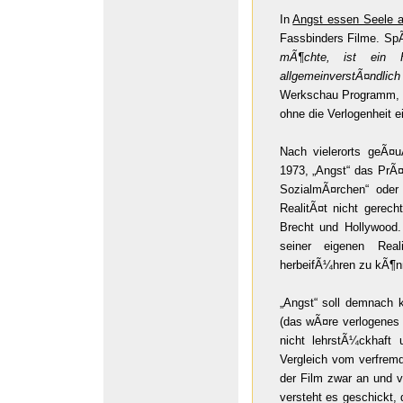
In
Angst essen Seele a
Fassbinders Filme. SpÃ
mÃ¶chte, ist ein 
allgemeinverstÃ¤ndlich
Werkschau Programm, Ber
ohne die Verlogenheit ei
Nach vielerorts geÃ¤u
1973, „Angst“ das PrÃ¤d
SozialmÃ¤rchen“ oder
RealitÃ¤t nicht gerec
Brecht und Hollywood.
seiner eigenen Real
herbeifÃ¼hren zu kÃ¶n
„Angst“ soll demnach 
(das wÃ¤re verlogenes 
nicht lehrstÃ¼ckhaft 
Vergleich vom verfremde
der Film zwar an und ve
versteht es geschickt,