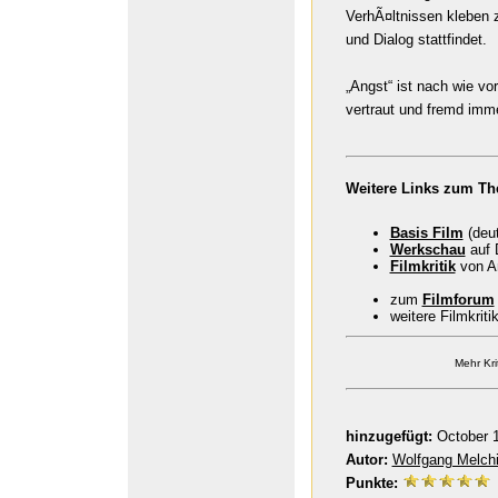
VerhÃ¤ltnissen kleben 
und Dialog stattfindet.
„Angst“ ist nach wie vor
vertraut und fremd imm
Weitere Links zum Th
Basis Film
(deut
Werkschau
auf 
Filmkritik
von An
zum
Filmforum
weitere Filmkrit
Mehr Kri
hinzugefügt:
October 1
Autor:
Wolfgang Melchi
Punkte: