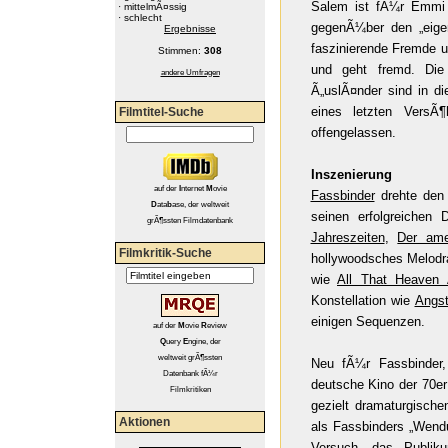
Salem ist fÃ¼r Emmi j
·
mittelmÃ¤ssig
·
schlecht
gegenÃ¼ber den „eigen
Ergebnisse
faszinierende Fremde un
Stimmen:
308
und geht fremd. Die
andere Umfragen
Ã„uslÃ¤nder sind in d
eines letzten VersÃ
Filmtitel-Suche
offengelassen.
Inszenierung
auf
der
I
nternet
M
ovie
Fassbinder
drehte den 
D
ata
b
ase, der weltweit
seinen erfolgreichen
grÃ¶ssten Filmdatenbank
Jahreszeiten
,
Der ame
Filmkritik-Suche
hollywoodsches Melodr
wie
All That Heaven 
Konstellation wie
Angst
einigen Sequenzen.
auf der
M
ovie
R
eview
Q
uery
E
ngine, der
weltweit grÃ¶ssten
Neu fÃ¼r Fassbinder
Datenbank fÃ¼r
deutsche Kino der 70er
Filmkritiken
gezielt dramaturgisch
Aktionen
als Fassbinders „Wend
Versuch, das Publik