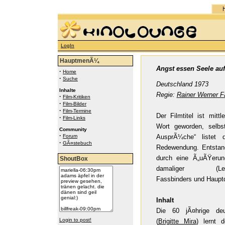
LogIn
HauptmenÃ¼
Angst essen Seele auf
·
Home
·
Suche
Deutschland 1973
Inhalte
Regie:
Rainer Werner F
·
Film-Kritiken
·
Film-Bilder
·
Film-Termine
Der Filmtitel ist mitt
·
Film-Links
Wort geworden, selbs
Community
·
Forum
AusprÃ¼che“ listet 
·
GÃ¤stebuch
Redewendung. Entstande
durch eine Ã„uÃŸer
ShoutBox
damaliger (Lebens
Fassbinders und Hauptd
Inhalt
Die 60 jÃ¤hrige de
Login to post!
(
Brigitte Mira
) lernt 