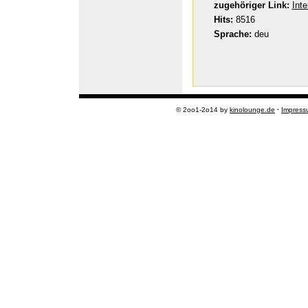
zugehöriger Link:
Int
Hits:
8516
Sprache:
deu
© 2oo1-2o14 by
kinolounge.de
·
Impress