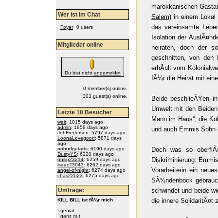
marokkanischen Gastar
Wer ist im Chat
Salem
) in einem Loka
das vereinsamte Leben
Foyer
0 users
Isolation der AuslÃ¤n
Mitglieder online
heiraten, doch der 
geschnitten, von den 
erhÃ¤lt vom Kolonialw
Du bist nicht
angemeldet
fÃ¼r die Heirat mit eine
0 member(s) online.
303 guest(s) online.
Beide beschlieÃŸen in
Umwelt mit den Beiden 
Letzte 10 Besucher
Mann im Haus“, die Kol
walt
: 1015 days ago
admin
: 1858 days ago
und auch Emmis Sohn e
JohFredersen
: 5797 days ago
LoonaLovegood
: 5871 days
ago
nobudgetarts
: 6190 days ago
Doch was so oberflÃ¤c
DustyYS
: 6220 days ago
Diskriminierung: Emmis
philip23214
: 6259 days ago
isaac23043
: 6262 days ago
Vorarbeiterin ein neue
angel-of-night
: 6274 days ago
chas22023
: 6275 days ago
SÃ¼ndenbock gebrauch
Umfrage:
schwindet und beide wi
KILL BILL ist fÃ¼r mich
die innere SolidaritÃ¤t
·
genial
·
ganz gut