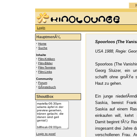
LogIn
HauptmenÃ¼
Spoorloos (The Vanis
·
Home
·
Suche
USA 1988, Regie: Geor
Inhalte
·
Film-Kritiken
·
Film-Bilder
Spoorloos (The Vanish
·
Film-Termine
Georg Sluizer, ein u
·
Film-Links
schafft ohne groÃŸe s
Community
·
Forum
Haut zu gehen.
·
GÃ¤stebuch
Ein junge niederlÃ¤n
ShoutBox
Saskia, bereist Fran
Saskia auf einem Ras
einkaufen will, kehr
Damit beginnt fÃ¼r Re
insgesamt drei Jahre 
Login to post!
verschollenen Frau. A