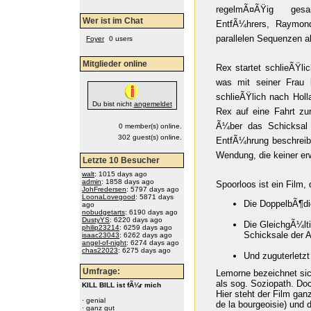
regelmÃ¤ÃŸig ges
Wer ist im Chat
EntfÃ¼hrers, Raymon
parallelen Sequenzen a
Foyer
0 users
Mitglieder online
Rex startet schlieÃŸli
was mit seiner Frau 
schlieÃŸlich nach Hol
Du bist nicht
angemeldet
Rex auf eine Fahrt zur
Ã¼ber das Schicksal 
0 member(s) online.
302 guest(s) online.
EntfÃ¼hrung beschreib
Wendung, die keiner erw
Letzte 10 Besucher
walt
: 1015 days ago
admin
: 1858 days ago
Spoorloos ist ein Film,
JohFredersen
: 5797 days ago
LoonaLovegood
: 5871 days
Die DoppelbÃ¶di
ago
nobudgetarts
: 6190 days ago
DustyYS
: 6220 days ago
Die GleichgÃ¼lt
philip23214
: 6259 days ago
Schicksale der 
isaac23043
: 6262 days ago
angel-of-night
: 6274 days ago
chas22023
: 6275 days ago
Und zuguterletzt
Umfrage:
Lemorne bezeichnet sic
als sog. Soziopath. Doc
KILL BILL ist fÃ¼r mich
Hier steht der Film gan
·
genial
de la bourgeoisie) und 
·
ganz gut