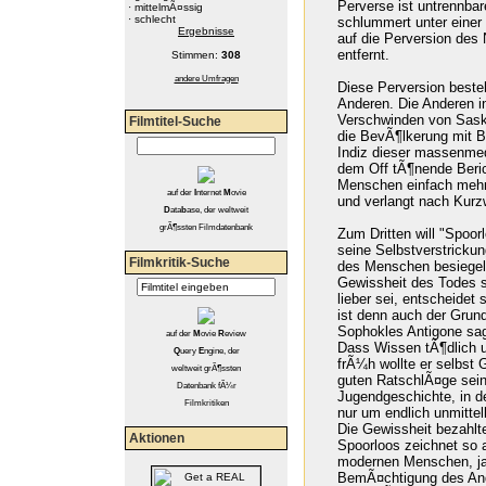
Perverse ist untrennbar
·
mittelmÃ¤ssig
·
schlecht
schlummert unter einer
Ergebnisse
auf die Perversion des 
entfernt.
Stimmen:
308
andere Umfragen
Diese Perversion besteh
Anderen. Die Anderen i
Verschwinden von Sask
Filmtitel-Suche
die BevÃ¶lkerung mit B
Indiz dieser massenmed
dem Off tÃ¶nende Berich
Menschen einfach mehr 
auf
der
I
nternet
M
ovie
und verlangt nach Kurzw
D
ata
b
ase, der weltweit
grÃ¶ssten Filmdatenbank
Zum Dritten will "Spoor
seine Selbstverstricku
Filmkritik-Suche
des Menschen besiegelt 
Gewissheit des Todes s
lieber sei, entscheidet
ist denn auch der Grund
Sophokles Antigone sag
auf der
M
ovie
R
eview
Dass Wissen tÃ¶dlich u
Q
uery
E
ngine, der
frÃ¼h wollte er selbst 
weltweit grÃ¶ssten
guten RatschlÃ¤ge sein
Datenbank fÃ¼r
Jugendgeschichte, in d
Filmkritiken
nur um endlich unmittel
Die Gewissheit bezahlt
Aktionen
Spoorloos zeichnet so 
modernen Menschen, ja
BemÃ¤chtigung des And