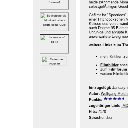
beide zÃ¤hmende Moral 
selbstgefÃ¤lligen Gesel
Gefilmt ist "Spoorloos"
einer Hitchcockschen M
Kulisse des verschwind
auch Dogme 95-Elemente
Unruhige und abrupte 
unwerwartete Ereigniss
weitere Links zum Th
mehr Kritiken z
Filmbilder
anse
zum
Filmforum
weitere Filmkrit
hinzugefügt:
January 8
Autor:
Wolfgang Melchi
Punkte:
zugehöriger Link:
IM
Hits:
7170
Sprache:
deu