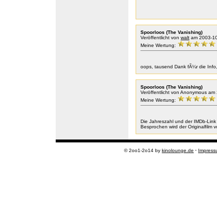
Spoorloos (The Vanishing)
Veröffentlicht von
walt
am 2003-10
Meine Wertung:
oops, tausend Dank fÃ¼r die Info,
Spoorloos (The Vanishing)
Veröffentlicht von Anonymous am
Meine Wertung:
Die Jahreszahl und der IMDb-Link 
Besprochen wird der Originalfilm
© 2oo1-2o14 by
kinolounge.de
·
Impress