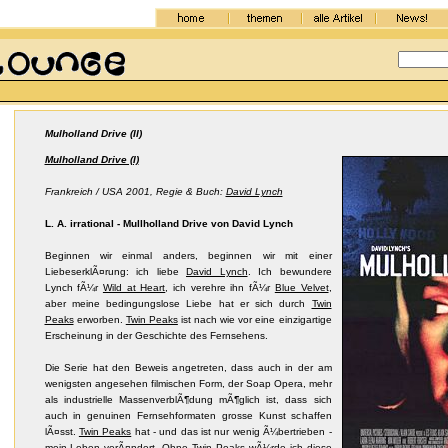
Mulholland Drive (II)
Mulholland Drive (I)
Frankreich / USA 2001, Regie & Buch:
David Lynch
L. A. irrational - Mullholland Drive von David Lynch
Beginnen wir einmal anders, beginnen wir mit einer
LiebeserklÃ¤rung: ich liebe
David Lynch
. Ich bewundere
Lynch fÃ¼r
Wild at Heart
, ich verehre ihn fÃ¼r
Blue Velvet
,
aber meine bedingungslose Liebe hat er sich durch
Twin
Peaks
erworben.
Twin Peaks
ist nach wie vor eine einzigartige
Erscheinung in der Geschichte des Fernsehens.
Die Serie hat den Beweis angetreten, dass auch in der am
wenigsten angesehen filmischen Form, der Soap Opera, mehr
als industrielle MassenverblÃ¶dung mÃ¶glich ist, dass sich
auch in genuinen Fernsehformaten grosse Kunst schaffen
lÃ¤sst.
Twin Peaks
hat - und das ist nur wenig Ã¼bertrieben -
mein Leben verÃ¤ndert. Ohne
Twin Peaks
wÃ¼rde ich diese