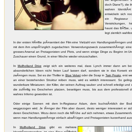
doch Diane?), die i
wahren IdentitÃ¤
entwickeln sich no
ein Regisseur
Verstrickungen, h
haust das BÃ¶se, un
legt ziemlich wahllo
In der ersten HÃ¤lfte prÃ¤sentiert der Film eine Vielzahl von HandlungsstrÃ¤ngen un
mit dem ihm ursprÃ¼nglich zugedachten Verwendungszweck zusammenhÃ¤ngt: eine F
grosses Arsenal an Protagonisten und Plots, und wenn einige Dinge zu Beginn im Un
Zuschauer einen Grund, in einer Woche wieder einzuschalten.
In
Mullholland Drive
zeigt sich ein weiteres mal, dass Lynch immer dann am bes
absonderlichen Ideen nicht freien Lauf lassen darf, sondern sie in das Korsett e
zwÃ¤ngen muss. Sei es der Thriller in
Blue Velvet
oder die Soap in
Twin Peaks
, erst 
an einer bestehenden Struktur reiben muss, wird es wirklich interessant. So geli
wunderbare Miniaturen: der Killer, der seinen Auftrag sauber und schnell erledigt u
die zufÃ¤llig ins Geschehen platzen, beseitigen muss, bis aus dem professionell 
wahres Inferno geworden ist.
Oder einige Szenen mit dem In-Regisseur Adam, dem buchstÃ¤blich der Bo
weggezogen wird. Je lÃ¤nger der Film aber dauert, desto weniger interessiert er si
deren Geschichten. Wozu denn noch die MÃ¼he auf sich nehmen, etwas Zusammenh
wenn man HandlungsstrÃ¤nge einfach abwÃ¼rgen und Protagonisten kurzerhand au
In
Mullholland Drive
gibt es mehrere
IdentitÃ¤tentransfers, ist eine Figur plÃ¶tzlich