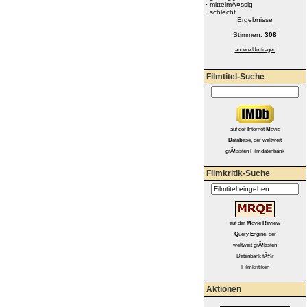
·
mittelmÃ¤ssig
·
schlecht
Ergebnisse
Stimmen:
308
andere Umfragen
Filmtitel-Suche
auf
der
I
nternet
M
ovie
D
ata
b
ase, der weltweit
grÃ¶ssten Filmdatenbank
Filmkritik-Suche
auf der
M
ovie
R
eview
Q
uery
E
ngine, der
weltweit grÃ¶ssten
Datenbank fÃ¼r
Filmkritiken
Aktionen