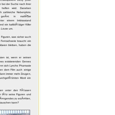
hr bei der Suche nach ihrer
t helfen wird. Daneben
ch zahlreiche Nebenplots:
 gerÃ¤t in mafiÃ¶se
inter einem Imbissstand
d ein kaltblÃ¼tiger Killer
s Leute um.
d Figuren, was sicher auch
ernsehserie braucht ein
klaren bleiben, haben die
ten ist, wenn er seinen
ines existierenden Genres
wenn sich Lynchs Phantasie
ngen dem Film auch einige
nd dann immer mehr Zeugen,
durchgefÃ¼hrten Mord ein
den unter den FÃ¼ssen
ch fÃ¼r seine Figuren und
Ã¤ngendes zu erzÃ¤hlen,
stauschen kann?