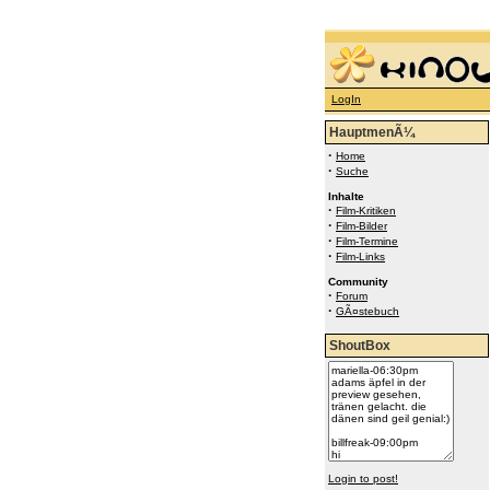
LogIn
HauptmenÃ¼
·
Home
·
Suche
Inhalte
·
Film-Kritiken
·
Film-Bilder
·
Film-Termine
·
Film-Links
Community
·
Forum
·
GÃ¤stebuch
ShoutBox
Login to post!