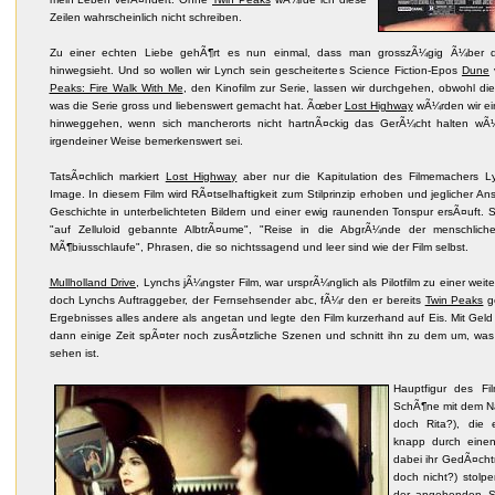
Zeilen wahrscheinlich nicht schreiben.
Zu einer echten Liebe gehÃ¶rt es nun einmal, dass man grosszÃ¼gig Ã¼ber d
hinwegsieht. Und so wollen wir Lynch sein gescheitertes Science Fiction-Epos
Dune
Peaks: Fire Walk With Me
, den Kinofilm zur Serie, lassen wir durchgehen, obwohl di
was die Serie gross und liebenswert gemacht hat. Ãœber
Lost Highway
wÃ¼rden wir ei
hinweggehen, wenn sich mancherorts nicht hartnÃ¤ckig das GerÃ¼cht halten wÃ¼r
irgendeiner Weise bemerkenswert sei.
TatsÃ¤chlich markiert
Lost Highway
aber nur die Kapitulation des Filmemachers L
Image. In diesem Film wird RÃ¤tselhaftigkeit zum Stilprinzip erhoben und jeglicher A
Geschichte in unterbelichteten Bildern und einer ewig raunenden Tonspur ersÃ¤uft
"auf Zelluloid gebannte AlbtrÃ¤ume", "Reise in die AbgrÃ¼nde der menschliche
MÃ¶biusschlaufe", Phrasen, die so nichtssagend und leer sind wie der Film selbst.
Mullholland Drive
, Lynchs jÃ¼ngster Film, war ursprÃ¼nglich als Pilotfilm zu einer weit
doch Lynchs Auftraggeber, der Fernsehsender abc, fÃ¼r den er bereits
Twin Peaks
ge
Ergebnisses alles andere als angetan und legte den Film kurzerhand auf Eis. Mit Gel
dann einige Zeit spÃ¤ter noch zusÃ¤tzliche Szenen und schnitt ihn zu dem um, was
sehen ist.
Hauptfigur des Fil
SchÃ¶ne mit dem Na
doch Rita?), die
knapp durch einen
dabei ihr GedÃ¤chtni
doch nicht?) stolpe
der angehenden Sc