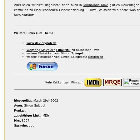
Aber seien wir nicht ungerecht, denn auch in
Mullholland Drive
gibt es Neuerungen:
kommt es zu einer lesbischen Liebesbeziehung. - Hurra! Wussten wir's doch! Was d
alles einfÃ¤llt!
Weitere Links zum Thema:
www.davidlynch.de
Wolfgang Melchior's
Filmkritik
zu Mulholland Drive
weitere Filmkritiken von
Simon Spiegel
weitere Filmkritiken von Simon Spiegel auf
Simifilm.ch
Mehr Kritiken zum Film auf
hinzugefügt:
March 29th 2002
Autor:
Simon Spiegel
Punkte:
zugehöriger Link:
IMDb
Hits:
8597
Sprache:
deu