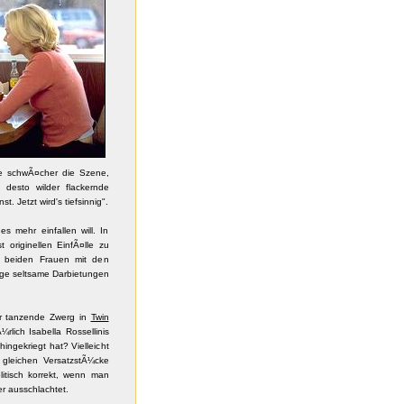
Je schwÃ¤cher die Szene,
desto wilder flackernde
 Jetzt wird's tiefsinnig".
 mehr einfallen will. In
 originellen EinfÃ¤lle zu
e beiden Frauen mit den
ige seltsame Darbietungen
er tanzende Zwerg in
Twin
rlich Isabella Rossellinis
ingekriegt hat? Vielleicht
 gleichen VersatzstÃ¼cke
litisch korrekt, wenn man
r ausschlachtet.