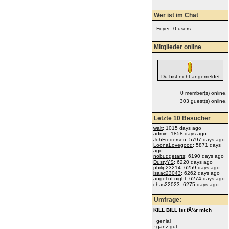
Wer ist im Chat
Foyer
0 users
Mitglieder online
Du bist nicht
angemeldet
0 member(s) online.
303 guest(s) online.
Letzte 10 Besucher
walt
: 1015 days ago
admin
: 1858 days ago
JohFredersen
: 5797 days ago
LoonaLovegood
: 5871 days
ago
nobudgetarts
: 6190 days ago
DustyYS
: 6220 days ago
philip23214
: 6259 days ago
isaac23043
: 6262 days ago
angel-of-night
: 6274 days ago
chas22023
: 6275 days ago
Umfrage:
KILL BILL ist fÃ¼r mich
·
genial
·
ganz gut