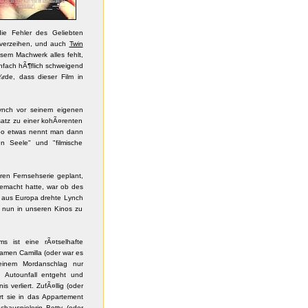
ie Fehler des Geliebten
verzeihen, und auch
Twin
esem Machwerk alles fehlt,
nfach hÃ¶flich schweigend
de, dass dieser Film in
ynch vor seinem eigenen
nsatz zu einer kohÃ¤renten
. So etwas nennt man dann
n Seele" und "filmische
eren Fernsehserie geplant,
macht hatte, war ob des
d aus Europa drehte Lynch
 nun in unseren Kinos zu
ms ist eine rÃ¤tselhafte
men Camilla (oder war es
 einem Mordanschlag nur
 Autounfall entgeht und
s verliert. ZufÃ¤llig (oder
rt sie in das Appartement
hauspielerin Betty (oder