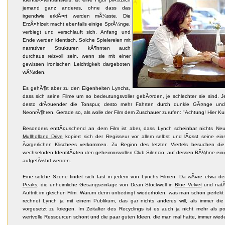
jemand ganz anderes, ohne dass das
irgendwie erklÃ¤rt werden mÃ¼sste. Die
ErzÃ¤hlzeit macht ebenfalls einige SprÃ¼nge,
verbiegt und verschlauft sich, Anfang und
Ende werden identisch. Solche Spielereien mit
narrativen Strukturen kÃ¶nnten auch
durchaus reizvoll sein, wenn sie mit einer
gewissen ironischen Leichtigkeit dargeboten
wÃ¼rden.
Es gehÃ¶rt aber zu den Eigenheiten Lynchs,
dass sich seine Filme um so bedeutungsvoller gebÃ¤rden, je schlechter sie sind. 
desto drÃ¤uender die Tonspur, desto mehr Fahrten durch dunkle GÃ¤nge und 
NeonrÃ¶hren. Gerade so, als wolle der Film dem Zuschauer zurufen: "Achtung! Hier Kunst.
Besonders enttÃ¤uschend an dem Film ist aber, dass Lynch scheinbar nichts Neues
Mullholland Drive
kopiert sich der Regisseur vor allem selbst und lÃ¤sst seine einst
Ã¤rgerlichen Klischees verkommen. Zu Beginn des letzten Viertels besuchen di
wechselnden IdentitÃ¤ten den geheimnisvollen Club Silencio, auf dessen BÃ¼hne ein
aufgefÃ¼hrt werden.
Eine solche Szene findet sich fast in jedem von Lynchs Filmen. Da wÃ¤re etwa d
Peaks
, die unheimliche Gesangseinlage von Dean Stockwell in
Blue Velvet
und natÃ¼
Auftritt im gleichen Film. Warum denn unbedingt wiederholen, was man schon perfekt h
rechnet Lynch ja mit einem Publikum, das gar nichts anderes will, als immer die
vorgesetzt zu kriegen. Im Zeitalter des Recyclings ist es auch ja nicht mehr als po
wertvolle Ressourcen schont und die paar guten Ideen, die man mal hatte, immer wiede